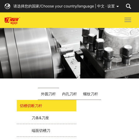
请选择您的国家/Choose your country/language | 中文 · 设置
Togg
navig
外圆刀杆
内孔刀杆
螺纹刀杆
切槽切断刀杆
刀条&刀座
端面切槽刀