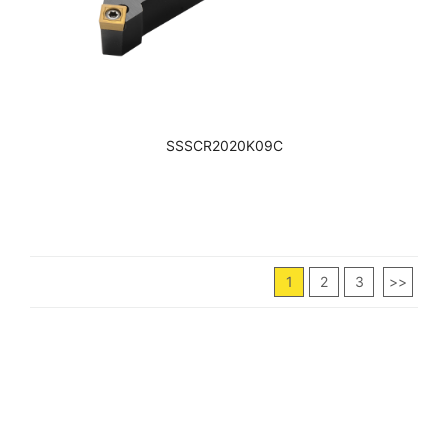
SSSCR2020K09C
1
2
3
>>