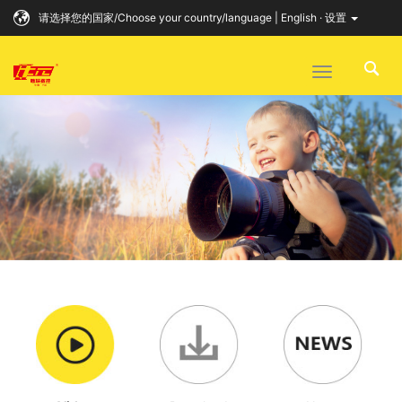
请选择您的国家/Choose your country/language | English · 设置
Toggle
navigation